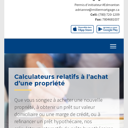
Permis d’initiateur #Edmonton
adrianne@millermortgage.ca
Cell:
(780) 720-1209
Fax:
7804681037
Calculateurs relatifs à l’achat
d’une propriété
Que vous songiez à acheter une nouvelle
propriété, à obtenir un prêt sur valeur
domiciliaire ou une marge de crédit, ou à
refinancer un prêt hypothécaire, nos