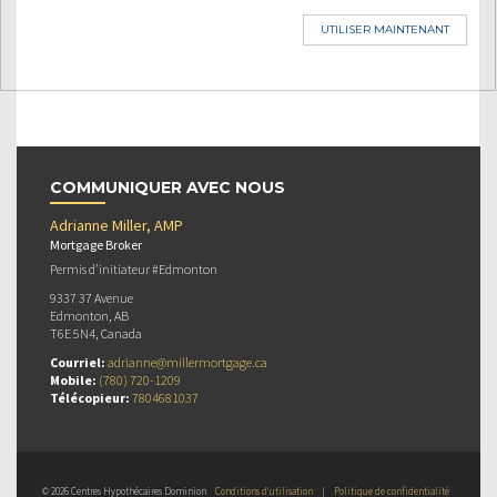
UTILISER MAINTENANT
COMMUNIQUER AVEC NOUS
Adrianne Miller, AMP
Mortgage Broker
Permis d’initiateur #Edmonton
9337 37 Avenue
Edmonton, AB
T6E 5N4, Canada
Courriel:
adrianne@millermortgage.ca
Mobile:
(780) 720-1209
Télécopieur:
7804681037
© 2026 Centres Hypothécaires Dominion
Conditions d’utilisation
|
Politique de confidentialité